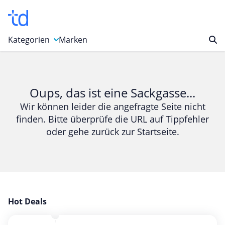
Kategorien
Marken
Auto, Motorrad & Werkzeuge
Blumen & Geschenke
Oups, das ist eine Sackgasse...
Bücher & Magazine
Wir können leider die angefragte Seite nicht
finden. Bitte überprüfe die URL auf Tippfehler
Computer & Elektronik
oder gehe zurück zur Startseite.
Entertainment & Media
Essen & Trinken
Foto, Druck & Büro
Gaming & Spielzeug
Garten, Haushalt & Tiere
Hot Deals
Gesundheit & Beauty