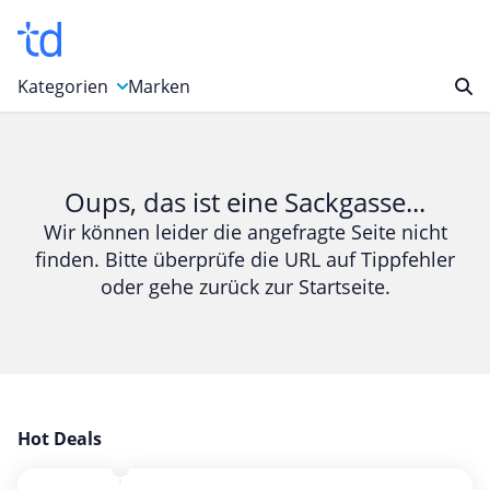
Kategorien
Marken
Auto, Motorrad & Werkzeuge
Blumen & Geschenke
Oups, das ist eine Sackgasse...
Bücher & Magazine
Wir können leider die angefragte Seite nicht
finden. Bitte überprüfe die URL auf Tippfehler
Computer & Elektronik
oder gehe zurück zur Startseite.
Entertainment & Media
Essen & Trinken
Foto, Druck & Büro
Gaming & Spielzeug
Garten, Haushalt & Tiere
Hot Deals
Gesundheit & Beauty