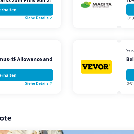
Parks zum Preis von 2!
10%
erhalten
Siehe Details
13
Vevo
onus-4$ Allowance and
Bel
erhalten
Siehe Details
31
ote