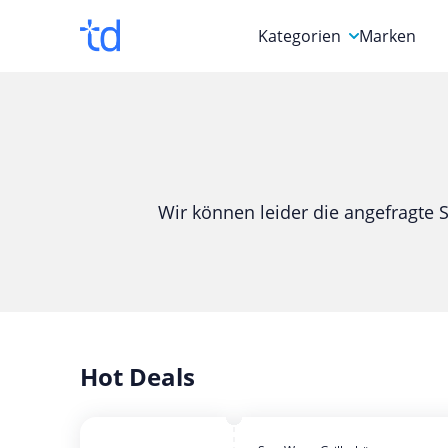
Kategorien
Marken
Auto, Motorrad & Werkz
Blumen & Geschenke
Bücher & Magazine
Wir können leider die angefragte S
Computer & Elektronik
Entertainment & Media
Essen & Trinken
Foto, Druck & Büro
Hot Deals