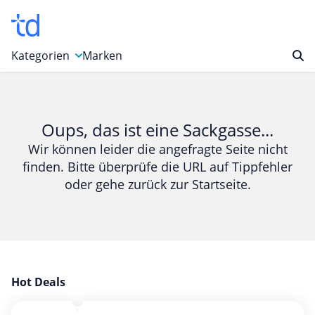
Kategorien
Marken
Auto, Motorrad & Werkzeuge
Blumen & Geschenke
Oups, das ist eine Sackgasse...
Bücher & Magazine
Wir können leider die angefragte Seite nicht
finden. Bitte überprüfe die URL auf Tippfehler
Computer & Elektronik
oder gehe zurück zur Startseite.
Entertainment & Media
Essen & Trinken
Foto, Druck & Büro
Gaming & Spielzeug
Garten, Haushalt & Tiere
Hot Deals
Gesundheit & Beauty