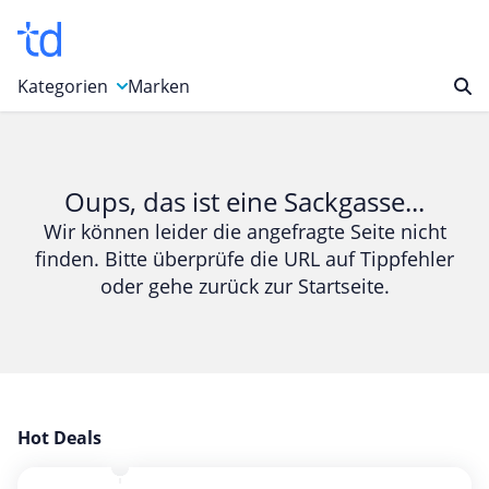
Kategorien
Marken
Auto, Motorrad & Werkzeuge
Blumen & Geschenke
Oups, das ist eine Sackgasse...
Bücher & Magazine
Wir können leider die angefragte Seite nicht
finden. Bitte überprüfe die URL auf Tippfehler
Computer & Elektronik
oder gehe zurück zur Startseite.
Entertainment & Media
Essen & Trinken
Foto, Druck & Büro
Gaming & Spielzeug
Garten, Haushalt & Tiere
Hot Deals
Gesundheit & Beauty