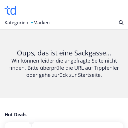
Kategorien
Marken
Auto, Motorrad & Werkzeuge
Blumen & Geschenke
Oups, das ist eine Sackgasse...
Bücher & Magazine
Wir können leider die angefragte Seite nicht
finden. Bitte überprüfe die URL auf Tippfehler
Computer & Elektronik
oder gehe zurück zur Startseite.
Entertainment & Media
Essen & Trinken
Foto, Druck & Büro
Gaming & Spielzeug
Garten, Haushalt & Tiere
Hot Deals
Gesundheit & Beauty