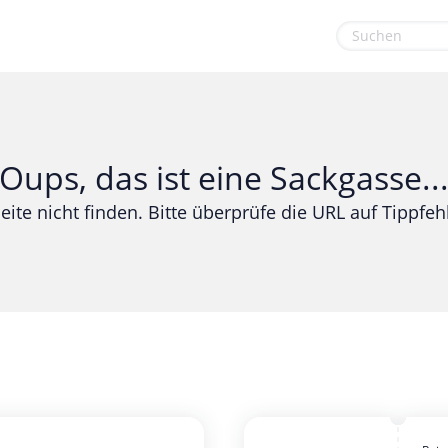
euge
Gaming & Spielzeug
Sport & Freizeit
Garten, Haushalt & Tiere
Urlaub & Reise
Oups, das ist eine Sackgasse..
Gesundheit & Beauty
eite nicht finden. Bitte überprüfe die URL auf Tippfehl
Mobilfunk & Internet
Mode & Accessoires
Shopping
Sonstiges