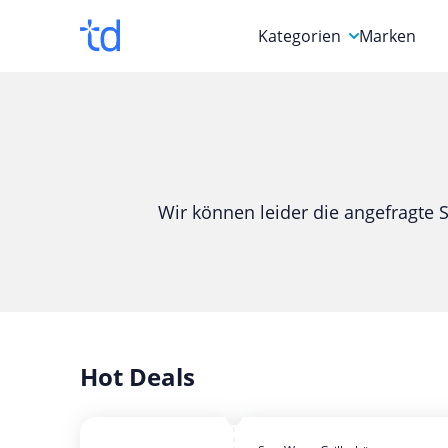
Kategorien
Marken
Auto, Motorrad & Werkz
Blumen & Geschenke
Bücher & Magazine
Wir können leider die angefragte S
Computer & Elektronik
Entertainment & Media
Essen & Trinken
Foto, Druck & Büro
Hot Deals