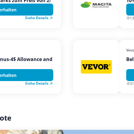
Parks zum Preis von 2!
10%
erhalten
Siehe Details
13
Vevo
onus-4$ Allowance and
Bel
erhalten
Siehe Details
31
ote