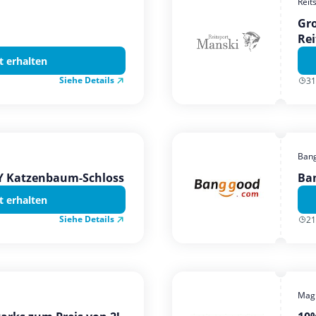
Reit
Gro
Rei
t erhalten
Siehe Details
31
Ban
TY Katzenbaum-Schloss
Ba
t erhalten
Siehe Details
21
Magi