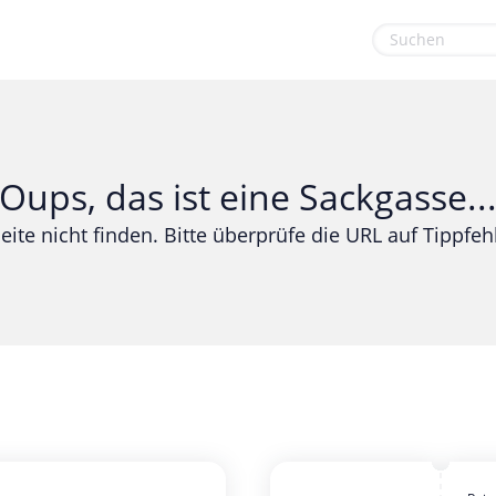
euge
Gaming & Spielzeug
Sport & Freizeit
Garten, Haushalt & Tiere
Urlaub & Reise
Oups, das ist eine Sackgasse..
Gesundheit & Beauty
eite nicht finden. Bitte überprüfe die URL auf Tippfehl
Mobilfunk & Internet
Mode & Accessoires
Shopping
Sonstiges