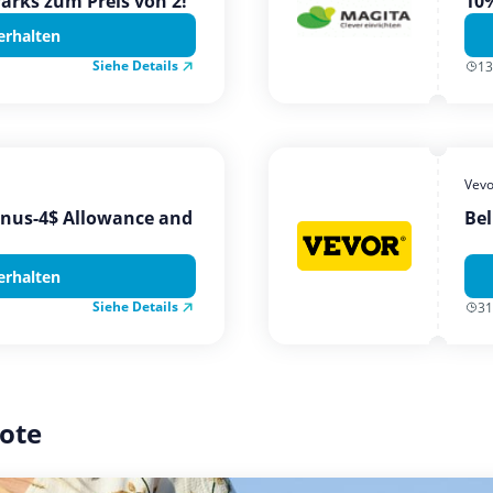
Parks zum Preis von 2!
10%
erhalten
Siehe Details
13
Vevo
onus-4$ Allowance and
Bel
erhalten
Siehe Details
31
ote