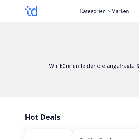
Kategorien
Marken
Auto, Motorrad & Werkz
Blumen & Geschenke
Bücher & Magazine
Wir können leider die angefragte S
Computer & Elektronik
Entertainment & Media
Essen & Trinken
Foto, Druck & Büro
Hot Deals