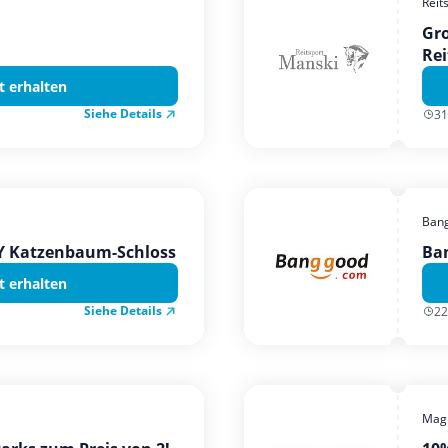
Reit
Gro
Rei
t erhalten
Siehe Details
31
Ban
TY Katzenbaum-Schloss
Ba
t erhalten
Siehe Details
22
Magi