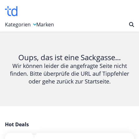
Kategorien
Marken
Auto, Motorrad & Werkzeuge
Blumen & Geschenke
Oups, das ist eine Sackgasse...
Bücher & Magazine
Wir können leider die angefragte Seite nicht
finden. Bitte überprüfe die URL auf Tippfehler
Computer & Elektronik
oder gehe zurück zur Startseite.
Entertainment & Media
Essen & Trinken
Foto, Druck & Büro
Gaming & Spielzeug
Garten, Haushalt & Tiere
Hot Deals
Gesundheit & Beauty