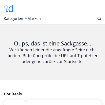
Kategorien
Marken
Auto, Motorrad & Werkzeuge
Blumen & Geschenke
Oups, das ist eine Sackgasse...
Bücher & Magazine
Wir können leider die angefragte Seite nicht
finden. Bitte überprüfe die URL auf Tippfehler
Computer & Elektronik
oder gehe zurück zur Startseite.
Entertainment & Media
Essen & Trinken
Foto, Druck & Büro
Gaming & Spielzeug
Garten, Haushalt & Tiere
Hot Deals
Gesundheit & Beauty