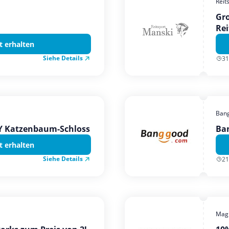
Reit
Gro
Rei
t erhalten
Siehe Details
31
Ban
TY Katzenbaum-Schloss
Ba
t erhalten
Siehe Details
21
Magi