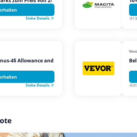
Parks zum Preis von 2!
10%
erhalten
Siehe Details
13
Vevo
onus-4$ Allowance and
Bel
erhalten
Siehe Details
31
ote