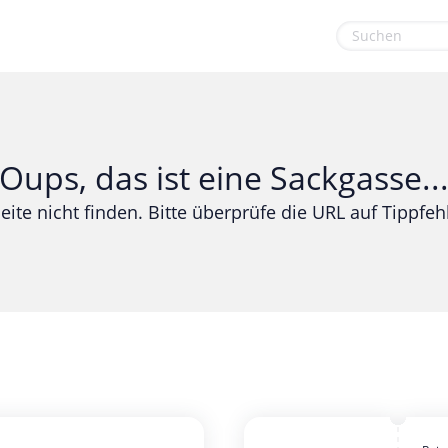
euge
Gaming & Spielzeug
Sport & Freizeit
Garten, Haushalt & Tiere
Urlaub & Reise
Oups, das ist eine Sackgasse..
Gesundheit & Beauty
eite nicht finden. Bitte überprüfe die URL auf Tippfehl
Mobilfunk & Internet
Mode & Accessoires
Shopping
Sonstiges