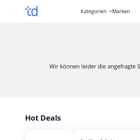
Kategorien
Marken
Auto, Motorrad & Werkz
Blumen & Geschenke
Bücher & Magazine
Wir können leider die angefragte S
Computer & Elektronik
Entertainment & Media
Essen & Trinken
Foto, Druck & Büro
Hot Deals