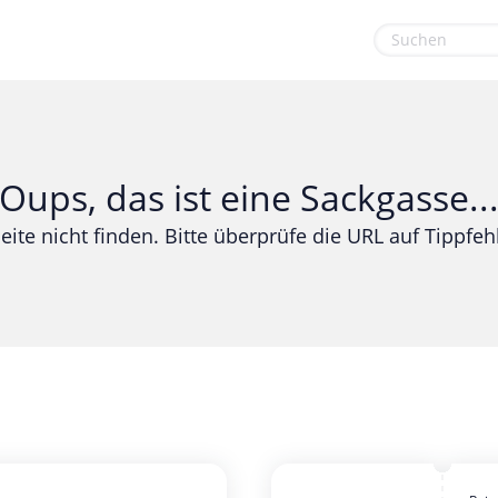
euge
Gaming & Spielzeug
Sport & Freizeit
Garten, Haushalt & Tiere
Urlaub & Reise
Oups, das ist eine Sackgasse..
Gesundheit & Beauty
eite nicht finden. Bitte überprüfe die URL auf Tippfehl
Mobilfunk & Internet
Mode & Accessoires
Shopping
Sonstiges