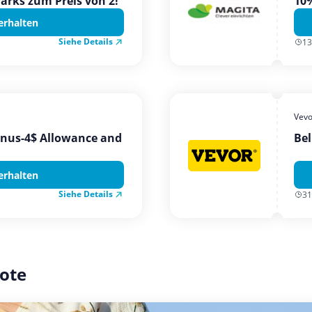
Parks zum Preis von 2!
10%
erhalten
Siehe Details
13
Vevo
onus-4$ Allowance and
Bel
erhalten
Siehe Details
31
ote