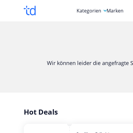
Kategorien
Marken
Auto, Motorrad & Werkz
Blumen & Geschenke
Bücher & Magazine
Wir können leider die angefragte S
Computer & Elektronik
Entertainment & Media
Essen & Trinken
Foto, Druck & Büro
Hot Deals