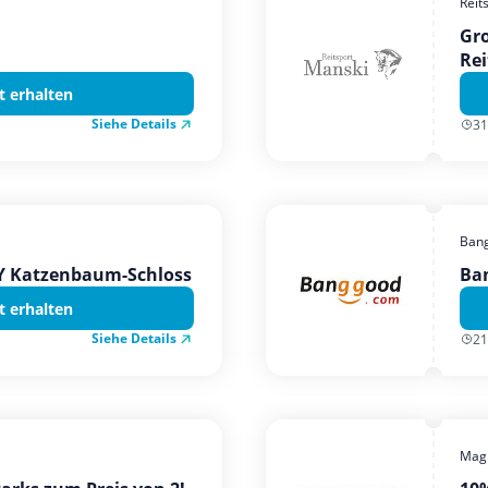
Reit
Gro
Rei
t erhalten
Siehe Details
31
Ban
TY Katzenbaum-Schloss
Ba
t erhalten
Siehe Details
21
Magi