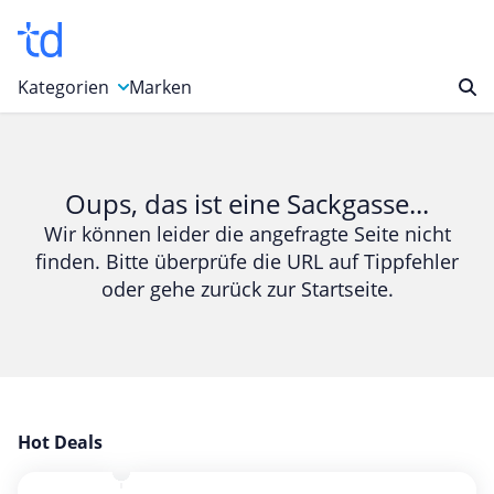
Kategorien
Marken
Auto, Motorrad & Werkzeuge
Blumen & Geschenke
Oups, das ist eine Sackgasse...
Bücher & Magazine
Wir können leider die angefragte Seite nicht
finden. Bitte überprüfe die URL auf Tippfehler
Computer & Elektronik
oder gehe zurück zur Startseite.
Entertainment & Media
Essen & Trinken
Foto, Druck & Büro
Gaming & Spielzeug
Garten, Haushalt & Tiere
Hot Deals
Gesundheit & Beauty