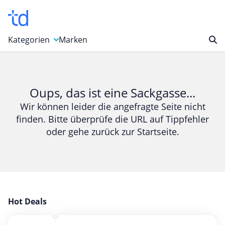
Kategorien
Marken
Auto, Motorrad & Werkzeuge
Blumen & Geschenke
Oups, das ist eine Sackgasse...
Bücher & Magazine
Wir können leider die angefragte Seite nicht
finden. Bitte überprüfe die URL auf Tippfehler
Computer & Elektronik
oder gehe zurück zur Startseite.
Entertainment & Media
Essen & Trinken
Foto, Druck & Büro
Gaming & Spielzeug
Garten, Haushalt & Tiere
Hot Deals
Gesundheit & Beauty