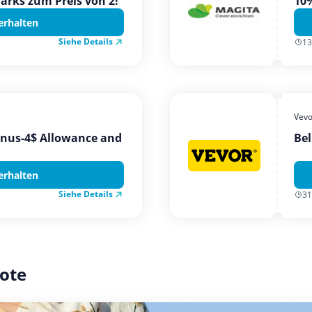
Parks zum Preis von 2!
10%
erhalten
Siehe Details
13
Vevo
onus-4$ Allowance and
Bel
erhalten
Siehe Details
31
ote