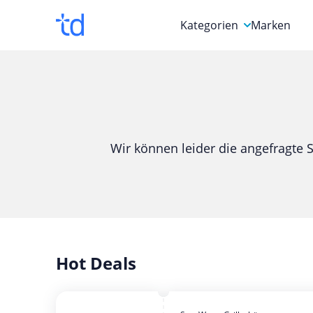
Kategorien
Marken
Auto, Motorrad & Werkz
Blumen & Geschenke
Bücher & Magazine
Wir können leider die angefragte S
Computer & Elektronik
Entertainment & Media
Essen & Trinken
Foto, Druck & Büro
Hot Deals