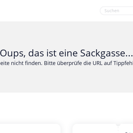
euge
Gaming & Spielzeug
Sport & Freizeit
Garten, Haushalt & Tiere
Urlaub & Reise
Oups, das ist eine Sackgasse..
Gesundheit & Beauty
eite nicht finden. Bitte überprüfe die URL auf Tippfehl
Mobilfunk & Internet
Mode & Accessoires
Shopping
Sonstiges