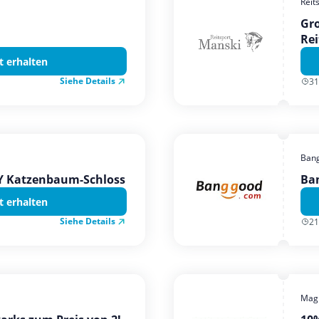
Reit
Gro
Rei
t erhalten
Siehe Details
31
Ban
TY Katzenbaum-Schloss
Ba
t erhalten
Siehe Details
21
Magi