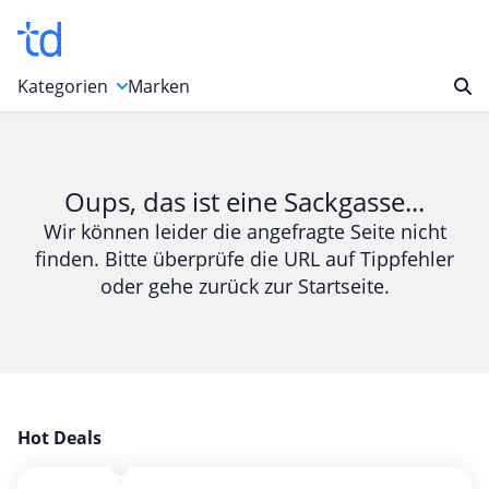
Kategorien
Marken
Auto, Motorrad & Werkzeuge
Blumen & Geschenke
Oups, das ist eine Sackgasse...
Bücher & Magazine
Wir können leider die angefragte Seite nicht
finden. Bitte überprüfe die URL auf Tippfehler
Computer & Elektronik
oder gehe zurück zur Startseite.
Entertainment & Media
Essen & Trinken
Foto, Druck & Büro
Gaming & Spielzeug
Garten, Haushalt & Tiere
Hot Deals
Gesundheit & Beauty