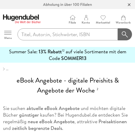
Bücher versandkostenfrei*
100 Tage Rückgaberecht***
Abholung in über 100 Filialen
Filiale
Konto
Merkzettel
Warenkorb
Hugendubel
Menu
Summer Sale:
13% Rabatt
auf viele Sortimente mit dem
12
mehr
Code
SOMMER13
erfahren
…
eBook Angebote - digitale Preishits &
Angebote der Woche
2
Sie suchen
aktuelle eBook Angebote
und möchten digitale
Bücher
günstiger
kaufen? Bei Hugendubel.de entdecken Sie
regelmäßig
neue eBook Angebote
, attraktive
Preisaktionen
und
zeitlich begrenzte Deals
.