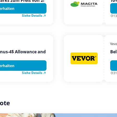
Parks zum Preis von 2!
10%
erhalten
Siehe Details
13
Vevo
onus-4$ Allowance and
Bel
erhalten
Siehe Details
31
ote