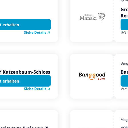
Reit
Gro
Rei
t erhalten
Siehe Details
31
Ban
TY Katzenbaum-Schloss
Ba
t erhalten
Siehe Details
21
Magi