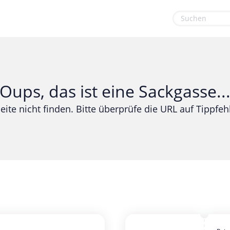
euge
Gaming & Spielzeug
Sport & Freizeit
Garten, Haushalt & Tiere
Urlaub & Reise
Oups, das ist eine Sackgasse..
Gesundheit & Beauty
eite nicht finden. Bitte überprüfe die URL auf Tippfehl
Mobilfunk & Internet
Mode & Accessoires
Shopping
Sonstiges