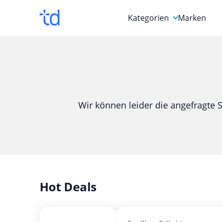
Kategorien
Marken
Auto, Motorrad & Werkz
Blumen & Geschenke
Bücher & Magazine
Wir können leider die angefragte S
Computer & Elektronik
Entertainment & Media
Essen & Trinken
Foto, Druck & Büro
Hot Deals