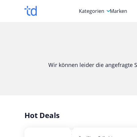
Kategorien
Marken
Auto, Motorrad & Werkz
Blumen & Geschenke
Bücher & Magazine
Wir können leider die angefragte S
Computer & Elektronik
Entertainment & Media
Essen & Trinken
Foto, Druck & Büro
Hot Deals