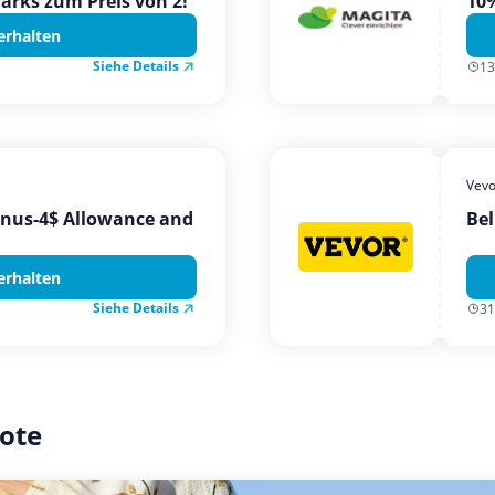
Parks zum Preis von 2!
10%
erhalten
Siehe Details
13
Vevo
onus-4$ Allowance and
Bel
erhalten
Siehe Details
31
ote