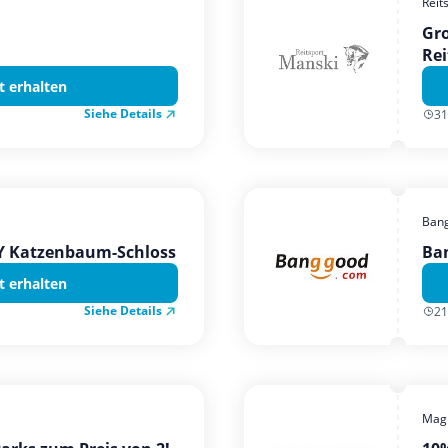
Reit
Gro
Rei
t erhalten
Siehe Details
31
Ban
TY Katzenbaum-Schloss
Ba
t erhalten
Siehe Details
21
Magi