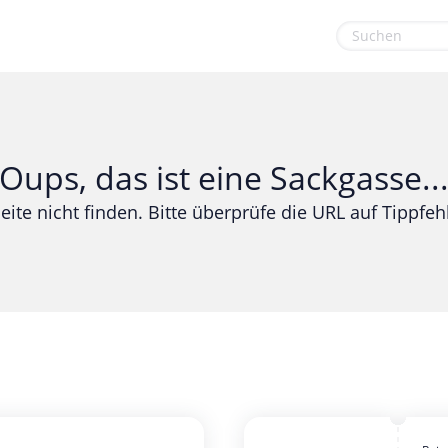
euge
Gaming & Spielzeug
Sport & Freizeit
Garten, Haushalt & Tiere
Urlaub & Reise
Oups, das ist eine Sackgasse..
Gesundheit & Beauty
eite nicht finden. Bitte überprüfe die URL auf Tippfehl
Mobilfunk & Internet
Mode & Accessoires
Shopping
Sonstiges