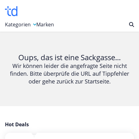
Kategorien
Marken
Auto, Motorrad & Werkzeuge
Blumen & Geschenke
Oups, das ist eine Sackgasse...
Bücher & Magazine
Wir können leider die angefragte Seite nicht
finden. Bitte überprüfe die URL auf Tippfehler
Computer & Elektronik
oder gehe zurück zur Startseite.
Entertainment & Media
Essen & Trinken
Foto, Druck & Büro
Gaming & Spielzeug
Garten, Haushalt & Tiere
Hot Deals
Gesundheit & Beauty