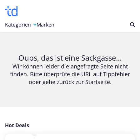
Kategorien
Marken
Auto, Motorrad & Werkzeuge
Blumen & Geschenke
Oups, das ist eine Sackgasse...
Bücher & Magazine
Wir können leider die angefragte Seite nicht
finden. Bitte überprüfe die URL auf Tippfehler
Computer & Elektronik
oder gehe zurück zur Startseite.
Entertainment & Media
Essen & Trinken
Foto, Druck & Büro
Gaming & Spielzeug
Garten, Haushalt & Tiere
Hot Deals
Gesundheit & Beauty