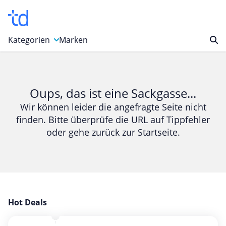
Kategorien
Marken
Auto, Motorrad & Werkzeuge
Blumen & Geschenke
Oups, das ist eine Sackgasse...
Bücher & Magazine
Wir können leider die angefragte Seite nicht
finden. Bitte überprüfe die URL auf Tippfehler
Computer & Elektronik
oder gehe zurück zur Startseite.
Entertainment & Media
Essen & Trinken
Foto, Druck & Büro
Gaming & Spielzeug
Garten, Haushalt & Tiere
Hot Deals
Gesundheit & Beauty