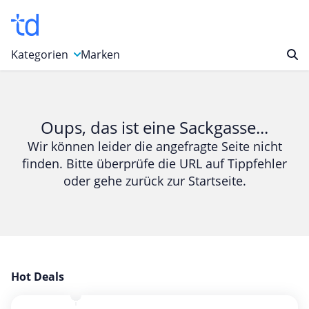
Kategorien
Marken
Auto, Motorrad & Werkzeuge
Blumen & Geschenke
Oups, das ist eine Sackgasse...
Bücher & Magazine
Wir können leider die angefragte Seite nicht
finden. Bitte überprüfe die URL auf Tippfehler
Computer & Elektronik
oder gehe zurück zur Startseite.
Entertainment & Media
Essen & Trinken
Foto, Druck & Büro
Gaming & Spielzeug
Garten, Haushalt & Tiere
Hot Deals
Gesundheit & Beauty