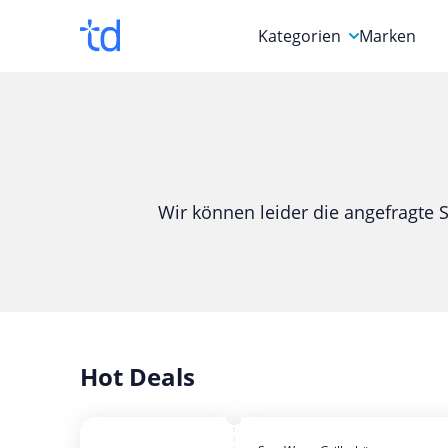
Kategorien
Marken
Auto, Motorrad & Werkz
Blumen & Geschenke
Bücher & Magazine
Wir können leider die angefragte S
Computer & Elektronik
Entertainment & Media
Essen & Trinken
Foto, Druck & Büro
Hot Deals