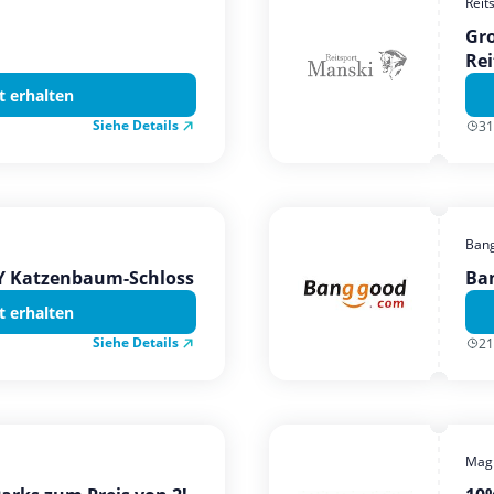
Reit
Gro
Rei
t erhalten
Siehe Details
31
Ban
TY Katzenbaum-Schloss
Ba
t erhalten
Siehe Details
21
Magi