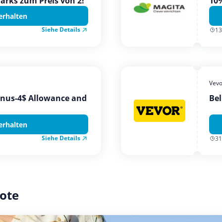
Parks zum Preis von 2!
10%
erhalten
Siehe Details
13
Vevo
onus-4$ Allowance and
Bel
erhalten
Siehe Details
31
ote