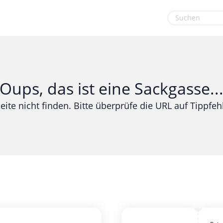
euge
Gaming & Spielzeug
Sport & Freizeit
Garten, Haushalt & Tiere
Urlaub & Reise
Oups, das ist eine Sackgasse..
Gesundheit & Beauty
eite nicht finden. Bitte überprüfe die URL auf Tippfehl
Mobilfunk & Internet
Mode & Accessoires
Shopping
Sonstiges