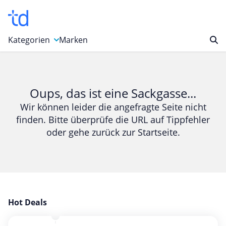
Kategorien
Marken
Auto, Motorrad & Werkzeuge
Blumen & Geschenke
Oups, das ist eine Sackgasse...
Bücher & Magazine
Wir können leider die angefragte Seite nicht
finden. Bitte überprüfe die URL auf Tippfehler
Computer & Elektronik
oder gehe zurück zur Startseite.
Entertainment & Media
Essen & Trinken
Foto, Druck & Büro
Gaming & Spielzeug
Garten, Haushalt & Tiere
Hot Deals
Gesundheit & Beauty