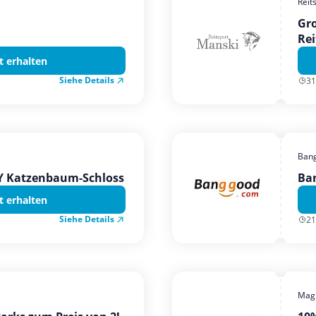
Reit
Gro
Rei
t erhalten
Siehe Details
31
Ban
TY Katzenbaum-Schloss
Ba
t erhalten
Siehe Details
21
Magi