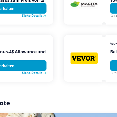
Parks zum Preis von 2!
10%
erhalten
Siehe Details
13
Vevo
onus-4$ Allowance and
Bel
erhalten
Siehe Details
31
ote