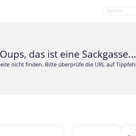
euge
Gaming & Spielzeug
Sport & Freizeit
Garten, Haushalt & Tiere
Urlaub & Reise
Oups, das ist eine Sackgasse..
Gesundheit & Beauty
eite nicht finden. Bitte überprüfe die URL auf Tippfehl
Mobilfunk & Internet
Mode & Accessoires
Shopping
Sonstiges