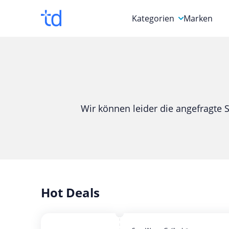
Kategorien
Marken
Auto, Motorrad & Werkz
Blumen & Geschenke
Bücher & Magazine
Wir können leider die angefragte S
Computer & Elektronik
Entertainment & Media
Essen & Trinken
Foto, Druck & Büro
Hot Deals