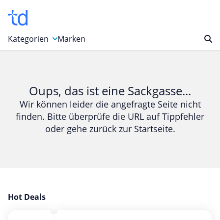
Kategorien
Marken
Auto, Motorrad & Werkzeuge
Blumen & Geschenke
Oups, das ist eine Sackgasse...
Bücher & Magazine
Wir können leider die angefragte Seite nicht
finden. Bitte überprüfe die URL auf Tippfehler
Computer & Elektronik
oder gehe zurück zur Startseite.
Entertainment & Media
Essen & Trinken
Foto, Druck & Büro
Gaming & Spielzeug
Garten, Haushalt & Tiere
Hot Deals
Gesundheit & Beauty