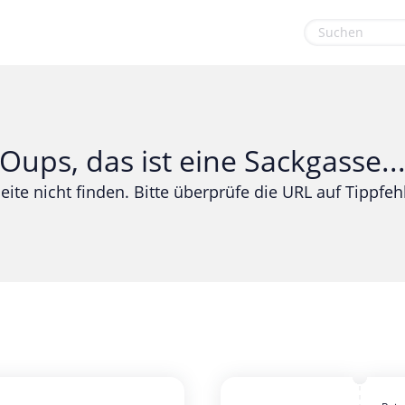
euge
Gaming & Spielzeug
Sport & Freizeit
Garten, Haushalt & Tiere
Urlaub & Reise
Oups, das ist eine Sackgasse..
Gesundheit & Beauty
eite nicht finden. Bitte überprüfe die URL auf Tippfehl
Mobilfunk & Internet
Mode & Accessoires
Shopping
Sonstiges