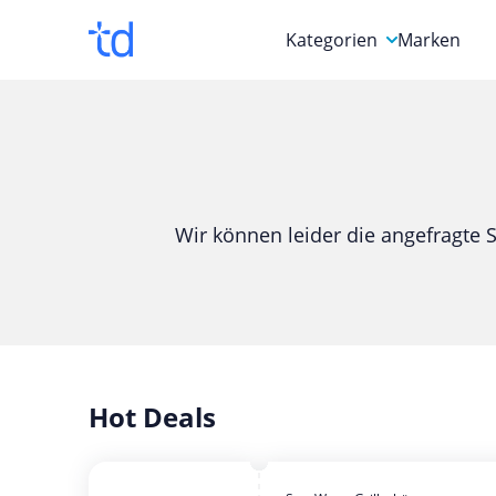
Kategorien
Marken
Auto, Motorrad & Werkz
Blumen & Geschenke
Bücher & Magazine
Wir können leider die angefragte S
Computer & Elektronik
Entertainment & Media
Essen & Trinken
Foto, Druck & Büro
Hot Deals