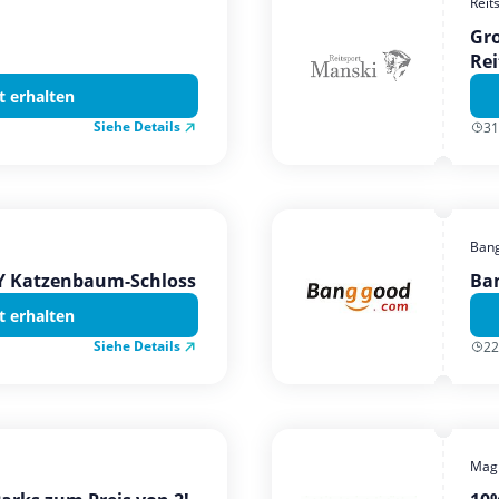
Reit
Gro
Rei
t erhalten
Siehe Details
31
Ban
TY Katzenbaum-Schloss
Ba
t erhalten
Siehe Details
22
Magi