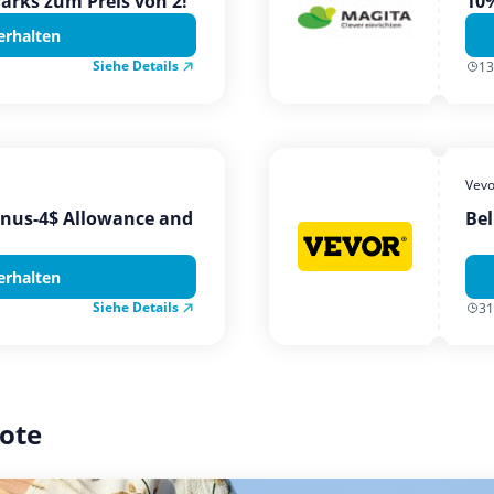
Parks zum Preis von 2!
10%
erhalten
Siehe Details
13
Vevo
onus-4$ Allowance and
Bel
erhalten
Siehe Details
31
ote