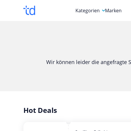
Kategorien
Marken
Auto, Motorrad & Werkz
Blumen & Geschenke
Bücher & Magazine
Wir können leider die angefragte S
Computer & Elektronik
Entertainment & Media
Essen & Trinken
Foto, Druck & Büro
Hot Deals