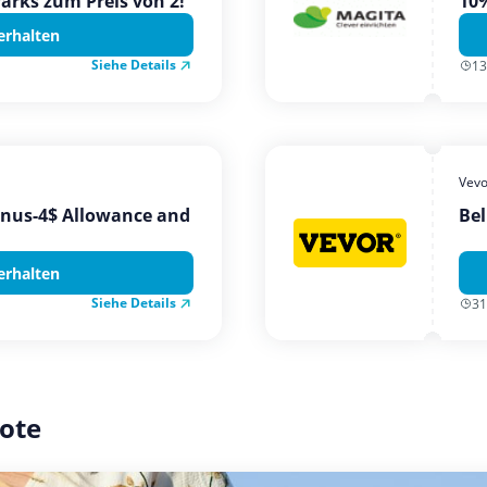
Parks zum Preis von 2!
10%
erhalten
Siehe Details
13
Vevo
onus-4$ Allowance and
Bel
erhalten
Siehe Details
31
ote