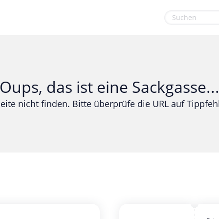
euge
Gaming & Spielzeug
Sport & Freizeit
Garten, Haushalt & Tiere
Urlaub & Reise
Oups, das ist eine Sackgasse..
Gesundheit & Beauty
eite nicht finden. Bitte überprüfe die URL auf Tippfehl
Mobilfunk & Internet
Mode & Accessoires
Shopping
Sonstiges