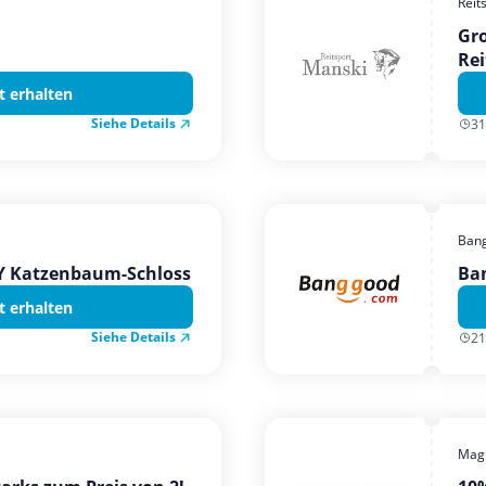
Reit
Gro
Rei
t erhalten
Siehe Details
31
Ban
TY Katzenbaum-Schloss
Ba
t erhalten
Siehe Details
21
Magi