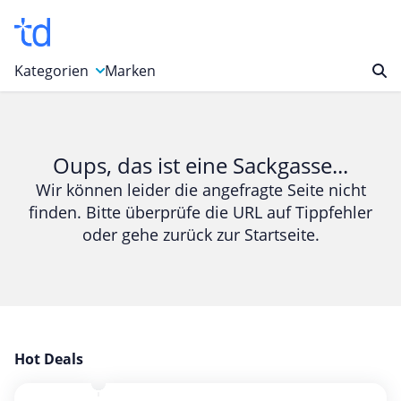
Kategorien
Marken
Auto, Motorrad & Werkzeuge
Blumen & Geschenke
Oups, das ist eine Sackgasse...
Bücher & Magazine
Wir können leider die angefragte Seite nicht
finden. Bitte überprüfe die URL auf Tippfehler
Computer & Elektronik
oder gehe zurück zur Startseite.
Entertainment & Media
Essen & Trinken
Foto, Druck & Büro
Gaming & Spielzeug
Garten, Haushalt & Tiere
Hot Deals
Gesundheit & Beauty