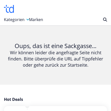
Kategorien
Marken
Auto, Motorrad & Werkzeuge
Blumen & Geschenke
Oups, das ist eine Sackgasse...
Bücher & Magazine
Wir können leider die angefragte Seite nicht
finden. Bitte überprüfe die URL auf Tippfehler
Computer & Elektronik
oder gehe zurück zur Startseite.
Entertainment & Media
Essen & Trinken
Foto, Druck & Büro
Gaming & Spielzeug
Garten, Haushalt & Tiere
Hot Deals
Gesundheit & Beauty