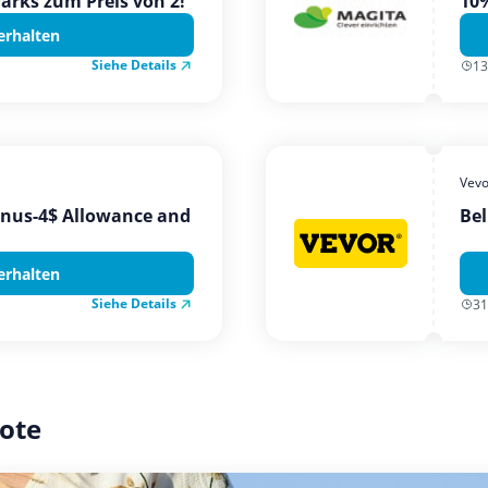
Parks zum Preis von 2!
10%
erhalten
Siehe Details
13
Vevo
onus-4$ Allowance and
Bel
erhalten
Siehe Details
31
ote