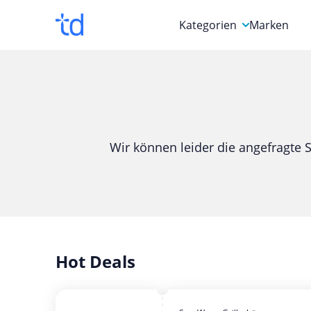
Kategorien
Marken
Auto, Motorrad & Werkz
Blumen & Geschenke
Bücher & Magazine
Wir können leider die angefragte S
Computer & Elektronik
Entertainment & Media
Essen & Trinken
Foto, Druck & Büro
Hot Deals