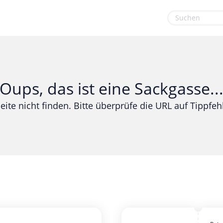
euge
Gaming & Spielzeug
Sport & Freizeit
Garten, Haushalt & Tiere
Urlaub & Reise
Oups, das ist eine Sackgasse..
Gesundheit & Beauty
eite nicht finden. Bitte überprüfe die URL auf Tippfehl
Mobilfunk & Internet
Mode & Accessoires
Shopping
Sonstiges