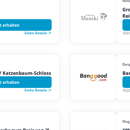
Reit
Gro
Rei
t erhalten
Siehe Details
31
Ban
TY Katzenbaum-Schloss
Ba
t erhalten
Siehe Details
22
Magi