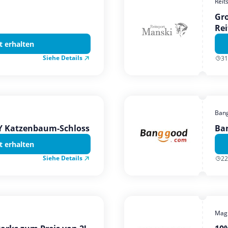
Reit
Gro
Rei
t erhalten
Siehe Details
31
Ban
TY Katzenbaum-Schloss
Ba
t erhalten
Siehe Details
22
Magi