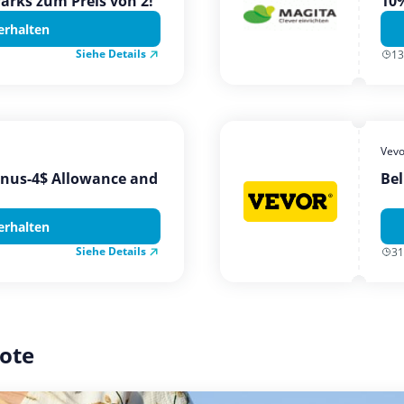
Parks zum Preis von 2!
10%
erhalten
Siehe Details
13
Vevo
onus-4$ Allowance and
Bel
erhalten
Siehe Details
31
ote