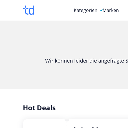
Kategorien
Marken
Auto, Motorrad & Werkz
Blumen & Geschenke
Bücher & Magazine
Wir können leider die angefragte S
Computer & Elektronik
Entertainment & Media
Essen & Trinken
Foto, Druck & Büro
Hot Deals