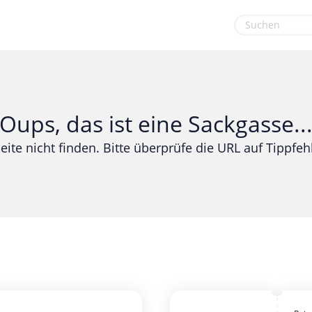
euge
Gaming & Spielzeug
Sport & Freizeit
Garten, Haushalt & Tiere
Urlaub & Reise
Oups, das ist eine Sackgasse..
Gesundheit & Beauty
eite nicht finden. Bitte überprüfe die URL auf Tippfehl
Mobilfunk & Internet
Mode & Accessoires
Shopping
Sonstiges