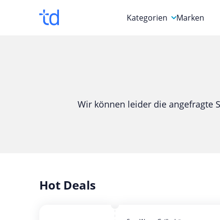
Kategorien
Marken
Auto, Motorrad & Werkz
Blumen & Geschenke
Bücher & Magazine
Wir können leider die angefragte S
Computer & Elektronik
Entertainment & Media
Essen & Trinken
Foto, Druck & Büro
Hot Deals