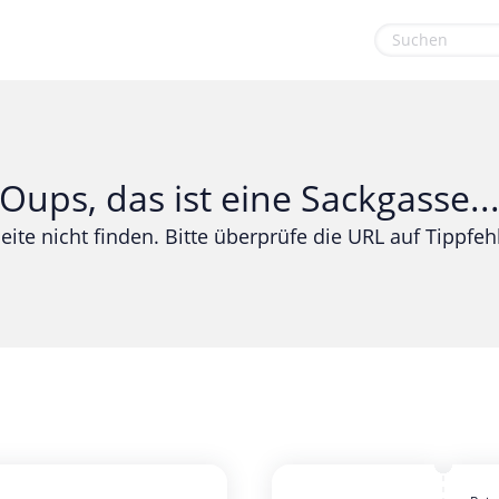
euge
Gaming & Spielzeug
Sport & Freizeit
Garten, Haushalt & Tiere
Urlaub & Reise
Oups, das ist eine Sackgasse..
Gesundheit & Beauty
eite nicht finden. Bitte überprüfe die URL auf Tippfehl
Mobilfunk & Internet
Mode & Accessoires
Shopping
Sonstiges