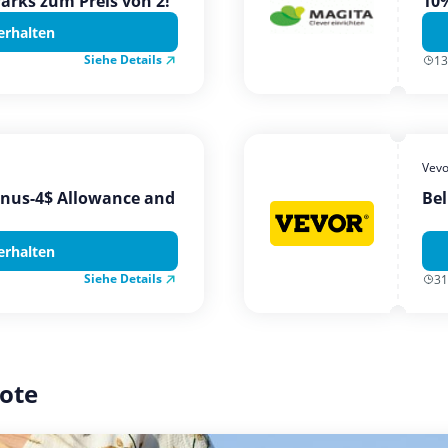
Parks zum Preis von 2!
10%
erhalten
Siehe Details
13
Vevo
onus-4$ Allowance and
Bel
erhalten
Siehe Details
31
ote