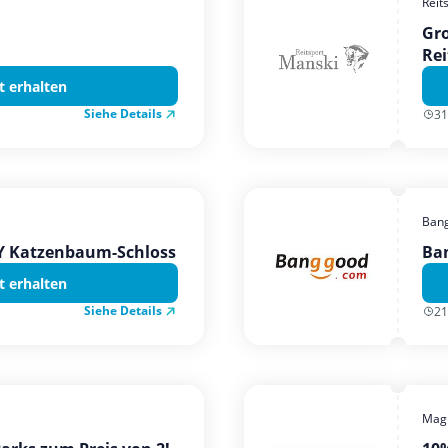
Reit
Gro
Rei
t erhalten
Siehe Details
31
Ban
TY Katzenbaum-Schloss
Ba
t erhalten
Siehe Details
21
Magi