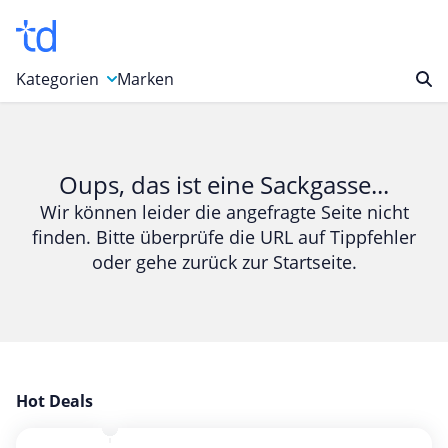
Kategorien
Marken
Auto, Motorrad & Werkzeuge
Blumen & Geschenke
Oups, das ist eine Sackgasse...
Bücher & Magazine
Wir können leider die angefragte Seite nicht
finden. Bitte überprüfe die URL auf Tippfehler
Computer & Elektronik
oder gehe zurück zur Startseite.
Entertainment & Media
Essen & Trinken
Foto, Druck & Büro
Gaming & Spielzeug
Garten, Haushalt & Tiere
Hot Deals
Gesundheit & Beauty