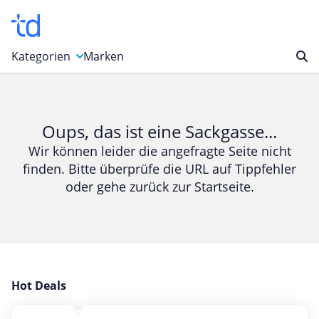
Kategorien
Marken
Auto, Motorrad & Werkzeuge
Blumen & Geschenke
Oups, das ist eine Sackgasse...
Bücher & Magazine
Wir können leider die angefragte Seite nicht
finden. Bitte überprüfe die URL auf Tippfehler
Computer & Elektronik
oder gehe zurück zur Startseite.
Entertainment & Media
Essen & Trinken
Foto, Druck & Büro
Gaming & Spielzeug
Garten, Haushalt & Tiere
Hot Deals
Gesundheit & Beauty