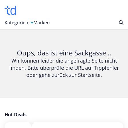
Kategorien
Marken
Auto, Motorrad & Werkzeuge
Blumen & Geschenke
Oups, das ist eine Sackgasse...
Bücher & Magazine
Wir können leider die angefragte Seite nicht
finden. Bitte überprüfe die URL auf Tippfehler
Computer & Elektronik
oder gehe zurück zur Startseite.
Entertainment & Media
Essen & Trinken
Foto, Druck & Büro
Gaming & Spielzeug
Garten, Haushalt & Tiere
Hot Deals
Gesundheit & Beauty