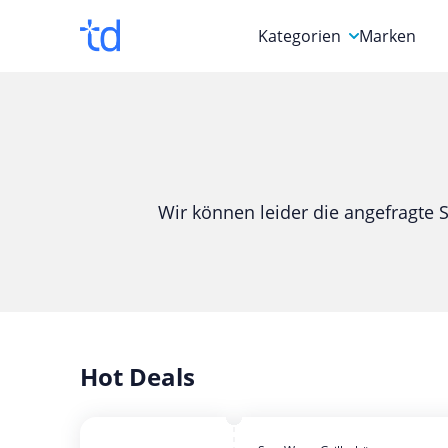
Kategorien
Marken
Auto, Motorrad & Werkz
Blumen & Geschenke
Bücher & Magazine
Wir können leider die angefragte S
Computer & Elektronik
Entertainment & Media
Essen & Trinken
Foto, Druck & Büro
Hot Deals