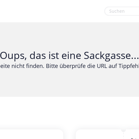
euge
Gaming & Spielzeug
Sport & Freizeit
Garten, Haushalt & Tiere
Urlaub & Reise
Oups, das ist eine Sackgasse..
Gesundheit & Beauty
eite nicht finden. Bitte überprüfe die URL auf Tippfehl
Mobilfunk & Internet
Mode & Accessoires
Shopping
Sonstiges