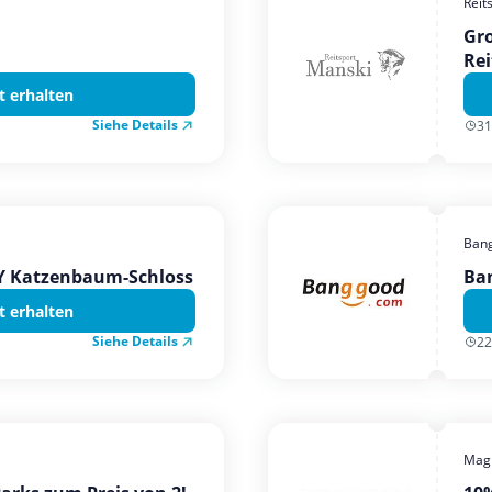
Reit
Gro
Rei
t erhalten
Siehe Details
31
Ban
TY Katzenbaum-Schloss
Ba
t erhalten
Siehe Details
22
Magi