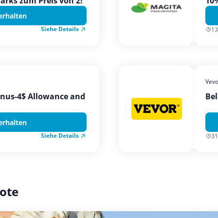
Parks zum Preis von 2!
10%
erhalten
Siehe Details
13
Vevo
onus-4$ Allowance and
Bel
erhalten
Siehe Details
31
ote