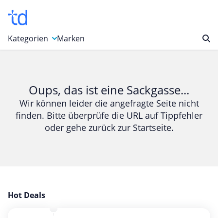
Kategorien
Marken
Auto, Motorrad & Werkzeuge
Blumen & Geschenke
Oups, das ist eine Sackgasse...
Bücher & Magazine
Wir können leider die angefragte Seite nicht
finden. Bitte überprüfe die URL auf Tippfehler
Computer & Elektronik
oder gehe zurück zur Startseite.
Entertainment & Media
Essen & Trinken
Foto, Druck & Büro
Gaming & Spielzeug
Garten, Haushalt & Tiere
Hot Deals
Gesundheit & Beauty