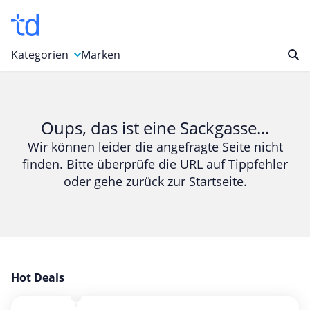
Kategorien
Marken
Auto, Motorrad & Werkzeuge
Blumen & Geschenke
Oups, das ist eine Sackgasse...
Bücher & Magazine
Wir können leider die angefragte Seite nicht
finden. Bitte überprüfe die URL auf Tippfehler
Computer & Elektronik
oder gehe zurück zur Startseite.
Entertainment & Media
Essen & Trinken
Foto, Druck & Büro
Gaming & Spielzeug
Garten, Haushalt & Tiere
Hot Deals
Gesundheit & Beauty