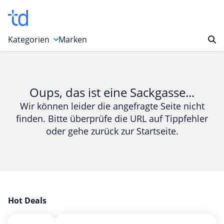
Kategorien
Marken
Auto, Motorrad & Werkzeuge
Blumen & Geschenke
Oups, das ist eine Sackgasse...
Bücher & Magazine
Wir können leider die angefragte Seite nicht
finden. Bitte überprüfe die URL auf Tippfehler
Computer & Elektronik
oder gehe zurück zur Startseite.
Entertainment & Media
Essen & Trinken
Foto, Druck & Büro
Gaming & Spielzeug
Garten, Haushalt & Tiere
Hot Deals
Gesundheit & Beauty