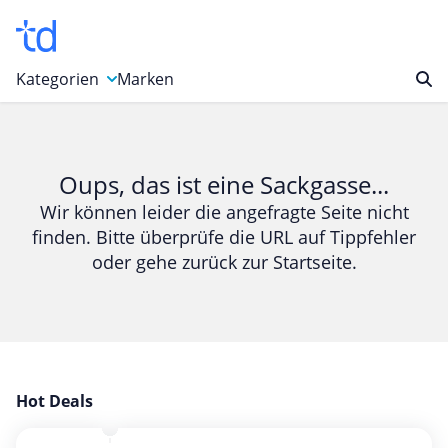
Kategorien
Marken
Auto, Motorrad & Werkzeuge
Blumen & Geschenke
Oups, das ist eine Sackgasse...
Bücher & Magazine
Wir können leider die angefragte Seite nicht
finden. Bitte überprüfe die URL auf Tippfehler
Computer & Elektronik
oder gehe zurück zur Startseite.
Entertainment & Media
Essen & Trinken
Foto, Druck & Büro
Gaming & Spielzeug
Garten, Haushalt & Tiere
Hot Deals
Gesundheit & Beauty