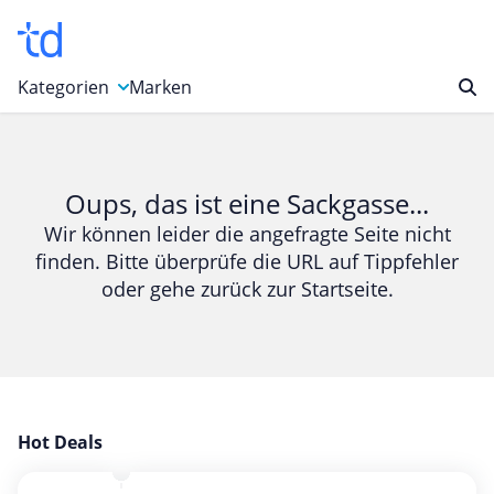
Kategorien
Marken
Auto, Motorrad & Werkzeuge
Blumen & Geschenke
Oups, das ist eine Sackgasse...
Bücher & Magazine
Wir können leider die angefragte Seite nicht
finden. Bitte überprüfe die URL auf Tippfehler
Computer & Elektronik
oder gehe zurück zur Startseite.
Entertainment & Media
Essen & Trinken
Foto, Druck & Büro
Gaming & Spielzeug
Garten, Haushalt & Tiere
Hot Deals
Gesundheit & Beauty