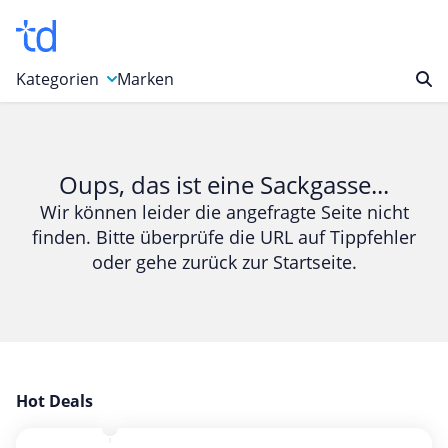
Kategorien
Marken
Auto, Motorrad & Werkzeuge
Blumen & Geschenke
Oups, das ist eine Sackgasse...
Bücher & Magazine
Wir können leider die angefragte Seite nicht
finden. Bitte überprüfe die URL auf Tippfehler
Computer & Elektronik
oder gehe zurück zur Startseite.
Entertainment & Media
Essen & Trinken
Foto, Druck & Büro
Gaming & Spielzeug
Garten, Haushalt & Tiere
Hot Deals
Gesundheit & Beauty