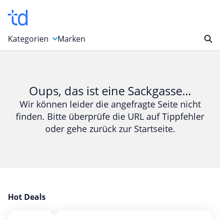
Kategorien
Marken
Auto, Motorrad & Werkzeuge
Blumen & Geschenke
Oups, das ist eine Sackgasse...
Bücher & Magazine
Wir können leider die angefragte Seite nicht
finden. Bitte überprüfe die URL auf Tippfehler
Computer & Elektronik
oder gehe zurück zur Startseite.
Entertainment & Media
Essen & Trinken
Foto, Druck & Büro
Gaming & Spielzeug
Garten, Haushalt & Tiere
Hot Deals
Gesundheit & Beauty