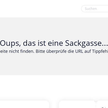
euge
Gaming & Spielzeug
Sport & Freizeit
Garten, Haushalt & Tiere
Urlaub & Reise
Oups, das ist eine Sackgasse..
Gesundheit & Beauty
eite nicht finden. Bitte überprüfe die URL auf Tippfehl
Mobilfunk & Internet
Mode & Accessoires
Shopping
Sonstiges