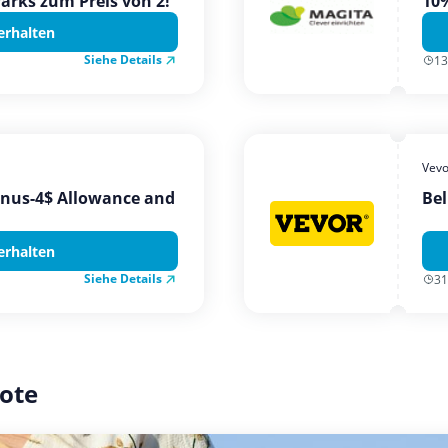
Parks zum Preis von 2!
10%
erhalten
Siehe Details
13
Vevo
onus-4$ Allowance and
Bel
erhalten
Siehe Details
31
ote