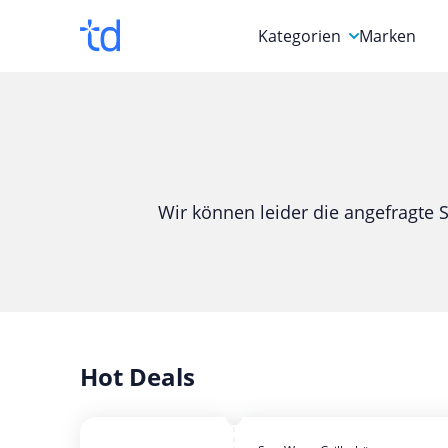
Kategorien
Marken
Auto, Motorrad & Werkz
Blumen & Geschenke
Bücher & Magazine
Wir können leider die angefragte S
Computer & Elektronik
Entertainment & Media
Essen & Trinken
Foto, Druck & Büro
Hot Deals