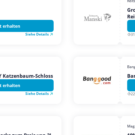
Reit
Gro
Rei
t erhalten
Siehe Details
31
Ban
TY Katzenbaum-Schloss
Ba
t erhalten
Siehe Details
22
Magi