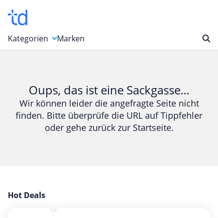
Kategorien
Marken
Auto, Motorrad & Werkzeuge
Blumen & Geschenke
Oups, das ist eine Sackgasse...
Bücher & Magazine
Wir können leider die angefragte Seite nicht
finden. Bitte überprüfe die URL auf Tippfehler
Computer & Elektronik
oder gehe zurück zur Startseite.
Entertainment & Media
Essen & Trinken
Foto, Druck & Büro
Gaming & Spielzeug
Garten, Haushalt & Tiere
Hot Deals
Gesundheit & Beauty