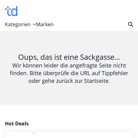
Kategorien
Marken
Auto, Motorrad & Werkzeuge
Blumen & Geschenke
Oups, das ist eine Sackgasse...
Bücher & Magazine
Wir können leider die angefragte Seite nicht
finden. Bitte überprüfe die URL auf Tippfehler
Computer & Elektronik
oder gehe zurück zur Startseite.
Entertainment & Media
Essen & Trinken
Foto, Druck & Büro
Gaming & Spielzeug
Garten, Haushalt & Tiere
Hot Deals
Gesundheit & Beauty