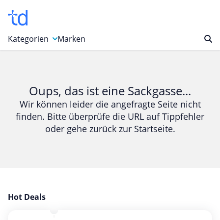
Kategorien
Marken
Auto, Motorrad & Werkzeuge
Blumen & Geschenke
Oups, das ist eine Sackgasse...
Bücher & Magazine
Wir können leider die angefragte Seite nicht
finden. Bitte überprüfe die URL auf Tippfehler
Computer & Elektronik
oder gehe zurück zur Startseite.
Entertainment & Media
Essen & Trinken
Foto, Druck & Büro
Gaming & Spielzeug
Garten, Haushalt & Tiere
Hot Deals
Gesundheit & Beauty