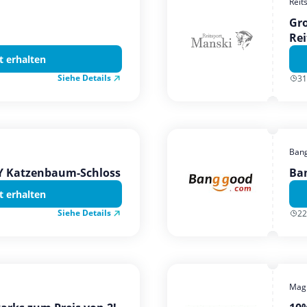
Reit
Gro
Rei
t erhalten
Siehe Details
31
Ban
TY Katzenbaum-Schloss
Ba
t erhalten
Siehe Details
22
Magi