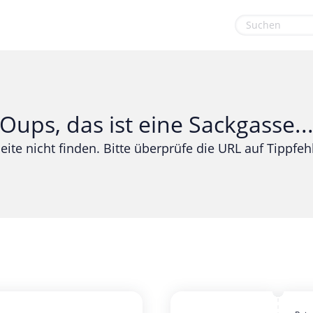
euge
Gaming & Spielzeug
Sport & Freizeit
Garten, Haushalt & Tiere
Urlaub & Reise
Oups, das ist eine Sackgasse..
Gesundheit & Beauty
eite nicht finden. Bitte überprüfe die URL auf Tippfehl
Mobilfunk & Internet
Mode & Accessoires
Shopping
Sonstiges