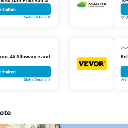
Parks zum Preis von 2!
10%
erhalten
Siehe Details
13
Vevo
onus-4$ Allowance and
Bel
erhalten
Siehe Details
31
ote