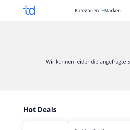
Kategorien
Marken
Auto, Motorrad & Werkz
Blumen & Geschenke
Bücher & Magazine
Wir können leider die angefragte S
Computer & Elektronik
Entertainment & Media
Essen & Trinken
Foto, Druck & Büro
Hot Deals